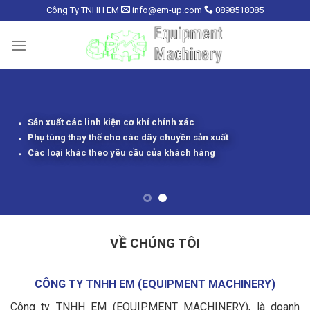
Skip
Công Ty TNHH EM
info@em-up.com
0898518085
to
content
Sản xuất các linh kiện cơ khí chính xác
Phụ tùng thay thế cho các dây chuyền sản xuất
Các loại khác theo yêu cầu của khách hàng
VỀ CHÚNG TÔI
CÔNG TY TNHH EM (EQUIPMENT MACHINERY)
Công ty TNHH EM (EQUIPMENT MACHINERY), là doanh