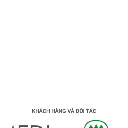
825 +
98% +
KHÁCH HÀNG
MỨC ĐỘ HÀI LÒNG
5 +
25 +
NĂM KINH NGHIỆP
CHUYÊN GIA
KHÁCH HÀNG VÀ ĐỐI TÁC