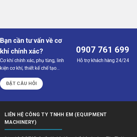
Bạn cần tư vấn về cơ
0907 761 699
khí chính xác?
Hỗ trợ khách hàng 24/24
Cơ khí chính xác, phụ tùng, linh
kiện cơ khí, thiết kế chế tạo…
ĐẶT CÂU HỎI
LIÊN HỆ CÔNG TY TNHH EM (EQUIPMENT
MACHINERY)